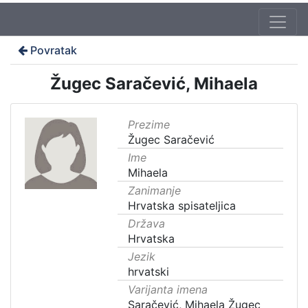
Povratak
Žugec Saračević, Mihaela
Prezime
Žugec Saračević
Ime
Mihaela
Zanimanje
Hrvatska spisateljica
Država
Hrvatska
Jezik
hrvatski
Varijanta imena
Saračević, Mihaela Žugec