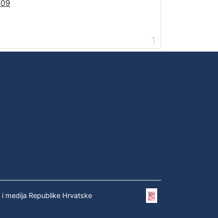
409
1
e i medija Republike Hrvatske