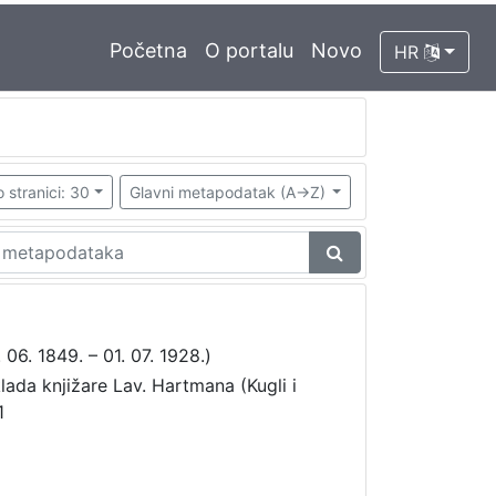
Početna
O portalu
Novo
HR
 stranici: 30
Glavni metapodatak (A->Z)
. 06. 1849. – 01. 07. 1928.)
klada knjižare Lav. Hartmana (Kugli i
1