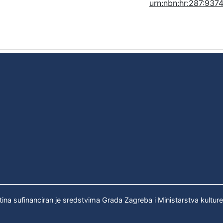
urn:nbn:hr:287:937
tina sufinanciran je sredstvima Grada Zagreba i Ministarstva kultur