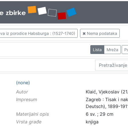
eva iz porodice Habsburga : (1527-1740)
Nema podataka
Lista
Mreža
Po
(none)
Autor
Klaić, Vjekoslav (21
Impresum
Zagreb : Tisak i na
Deutsch), 1899-191
Materijalni opis
6 sv. ; 29 cm
Vrsta građe
knjiga