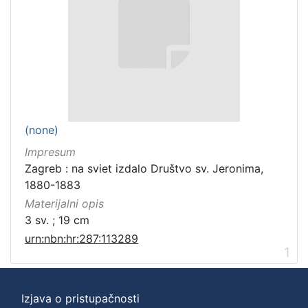
(none)
Impresum
Zagreb : na sviet izdalo Društvo sv. Jeronima,
1880-1883
Materijalni opis
3 sv. ; 19 cm
urn:nbn:hr:287:113289
1
Izjava o pristupačnosti