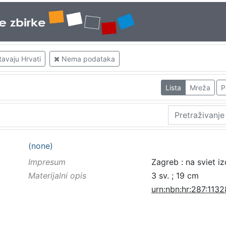
tavaju Hrvati
Nema podataka
Lista
Mreža
P
(none)
Impresum
Zagreb : na sviet i
Materijalni opis
3 sv. ; 19 cm
urn:nbn:hr:287:113