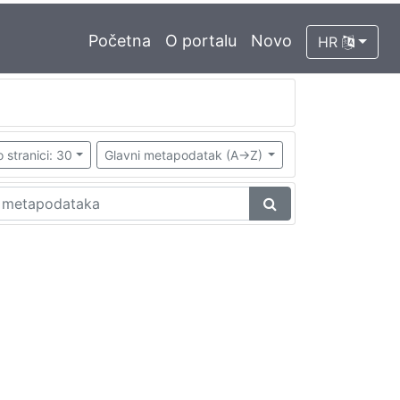
Početna
O portalu
Novo
HR
 stranici: 30
Glavni metapodatak (A->Z)