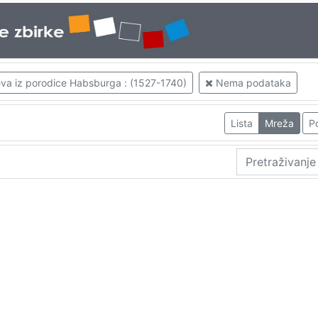
eva iz porodice Habsburga : (1527-1740)
Nema podataka
Lista
Mreža
Po