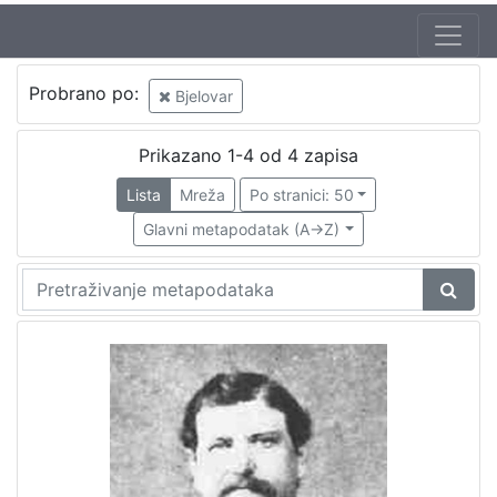
Probrano po:
Bjelovar
Prikazano 1-4 od 4 zapisa
Lista
Mreža
Po stranici: 50
Glavni metapodatak (A->Z)