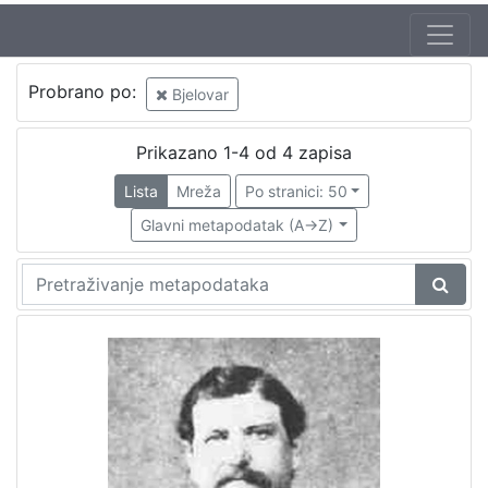
Probrano po:
Bjelovar
Prikazano 1-4 od 4 zapisa
Lista
Mreža
Po stranici: 50
Glavni metapodatak (A->Z)