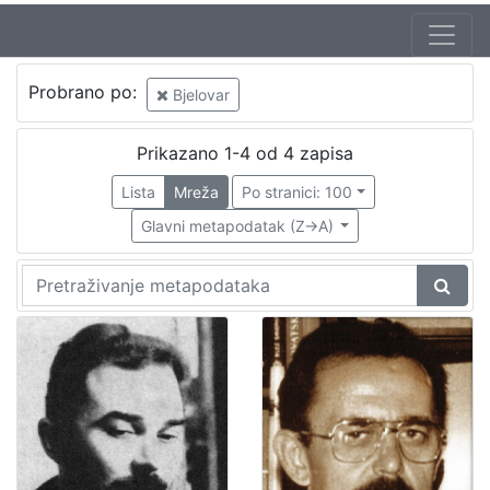
Probrano po:
Bjelovar
Prikazano 1-4 od 4 zapisa
Lista
Mreža
Po stranici: 100
Glavni metapodatak (Z->A)