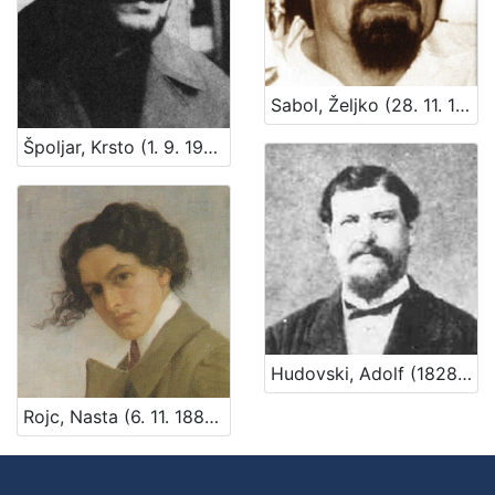
Sabol, Željko (28. 11. 1941. – 5. 9. 1991)
Špoljar, Krsto (1. 9. 1930. – 28. 11. 1977.)
Hudovski, Adolf (1828 – 29. 9. 1900.)
Rojc, Nasta (6. 11. 1883. – 6. 11. 1964.)