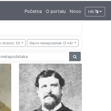
Početna
O portalu
Novo
HR
o stranici: 50
Glavni metapodatak (Z->A)