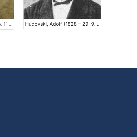
Hudovski, Adolf (1828 – 29. 9. 1900.)
Rojc, Nasta (6. 11. 1883. – 6. 11. 1964.)