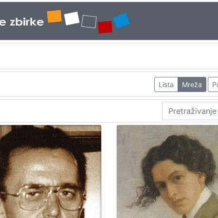
Lista
Mreža
P