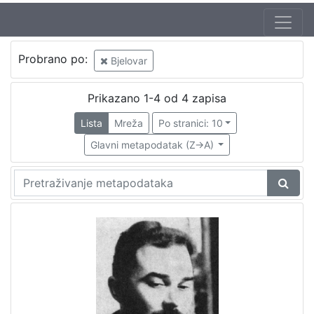
Probrano po:
Bjelovar
Prikazano 1-4 od 4 zapisa
Lista
Mreža
Po stranici: 10
Glavni metapodatak (Z->A)