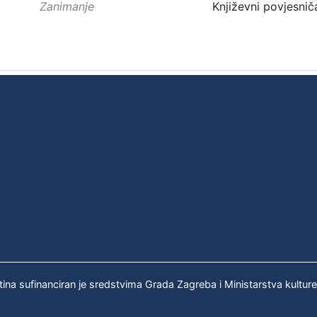
Zanimanje
Književni povjesniča
tina sufinanciran je sredstvima Grada Zagreba i Ministarstva kultur