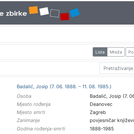
Lista
Mreža
Po 
Badalić, Josip (7. 06. 1888. – 11. 08. 1985.)
Osoba
Badalić, Josip (7. 06
Mjesto rođenja
Deanovec
Mjesto smrti
Zagreb
Zanimanje
povjesničar književ
Godina rođenja-smrti
1888-1985