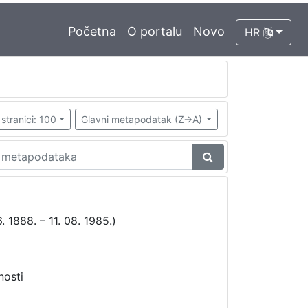
Početna
O portalu
Novo
HR
stranici: 100
Glavni metapodatak (Z->A)
. 1888. – 11. 08. 1985.)
nosti