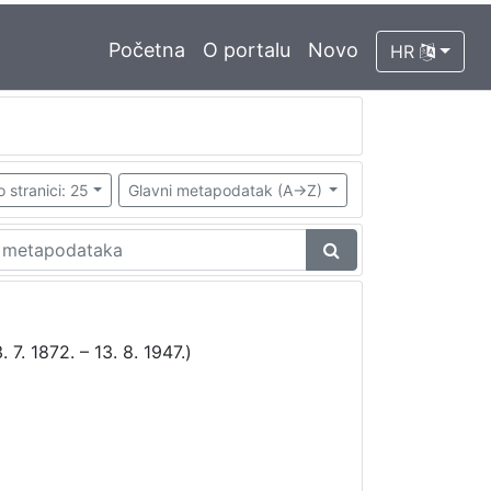
Početna
O portalu
Novo
HR
o stranici: 25
Glavni metapodatak (A->Z)
 7. 1872. – 13. 8. 1947.)