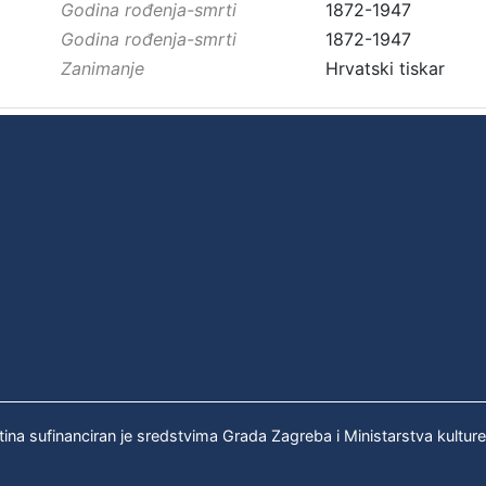
Godina rođenja-smrti
1872-1947
Godina rođenja-smrti
1872-1947
Zanimanje
Hrvatski tiskar
tina sufinanciran je sredstvima Grada Zagreba i Ministarstva kultur