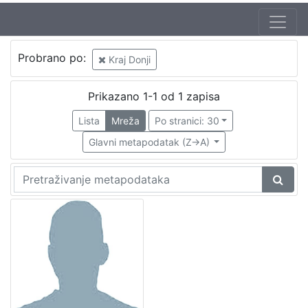
Probrano po:
Kraj Donji
Prikazano 1-1 od 1 zapisa
Lista
Mreža
Po stranici: 30
Glavni metapodatak (Z->A)