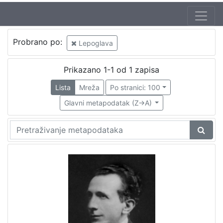
Probrano po:
Lepoglava
Prikazano 1-1 od 1 zapisa
Lista
Mreža
Po stranici: 100
Glavni metapodatak (Z->A)