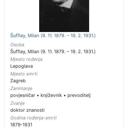
Šufflay, Milan (9. 11. 1879. – 19. 2. 1931.)
Osoba
Šufflay, Milan (9. 11. 1879. – 19. 2. 1931.)
Mjesto rođenja
Lepoglava
Mjesto smrti
Zagreb
Zanimanje
povjesničar
•
književnik
•
prevoditelj
Zvanje
doktor znanosti
Godina rođenja-smrti
1879-1931