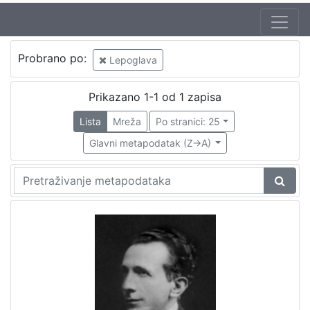
Probrano po:
Lepoglava
Prikazano 1-1 od 1 zapisa
Lista
Mreža
Po stranici: 25
Glavni metapodatak (Z->A)