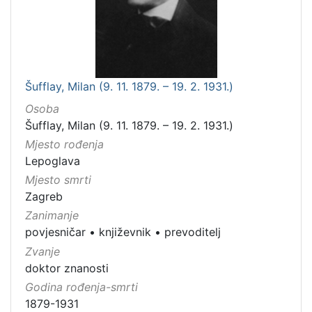
Šufflay, Milan (9. 11. 1879. – 19. 2. 1931.)
Osoba
Šufflay, Milan (9. 11. 1879. – 19. 2. 1931.)
Mjesto rođenja
Lepoglava
Mjesto smrti
Zagreb
Zanimanje
povjesničar
•
književnik
•
prevoditelj
Zvanje
doktor znanosti
Godina rođenja-smrti
1879-1931