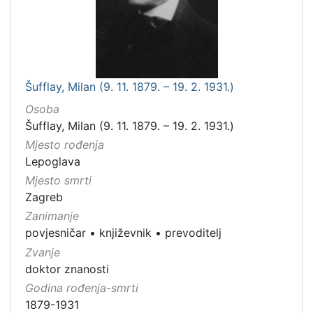
Šufflay, Milan (9. 11. 1879. – 19. 2. 1931.)
Osoba
Šufflay, Milan (9. 11. 1879. – 19. 2. 1931.)
Mjesto rođenja
Lepoglava
Mjesto smrti
Zagreb
Zanimanje
povjesničar
•
književnik
•
prevoditelj
Zvanje
doktor znanosti
Godina rođenja-smrti
1879-1931