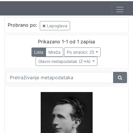
Probrano po:
Lepoglava
Prikazano 1-1 od 1 zapisa
Lista
Mreža
Po stranici: 25
Glavni metapodatak (Z->A)