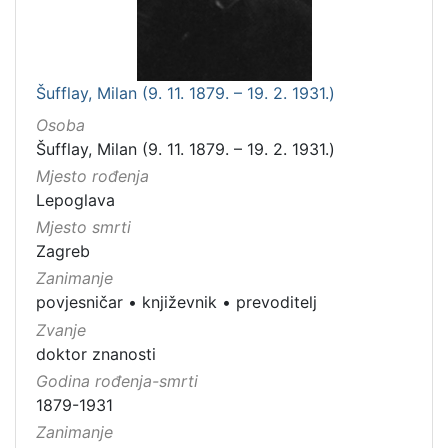
Šufflay, Milan (9. 11. 1879. – 19. 2. 1931.)
Osoba
Šufflay, Milan (9. 11. 1879. – 19. 2. 1931.)
Mjesto rođenja
Lepoglava
Mjesto smrti
Zagreb
Zanimanje
povjesničar
•
književnik
•
prevoditelj
Zvanje
doktor znanosti
Godina rođenja-smrti
1879-1931
Zanimanje