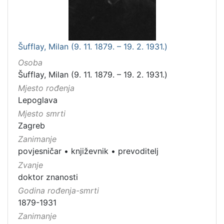
Šufflay, Milan (9. 11. 1879. – 19. 2. 1931.)
Osoba
Šufflay, Milan (9. 11. 1879. – 19. 2. 1931.)
Mjesto rođenja
Lepoglava
Mjesto smrti
Zagreb
Zanimanje
povjesničar
•
književnik
•
prevoditelj
Zvanje
doktor znanosti
Godina rođenja-smrti
1879-1931
Zanimanje