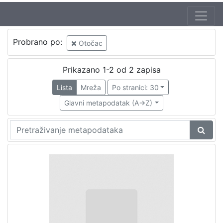
Probrano po:
Otočac
Prikazano 1-2 od 2 zapisa
Lista
Mreža
Po stranici: 30
Glavni metapodatak (A->Z)