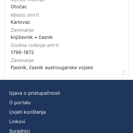
Otočac
Mjesto smrti
Karlovac
Zanimanje
književnik
•
časnik
Godina rođenja-smrti
1796-1872
Zanimanje
Pjesnik, časnik austrougarske vojske
2
Izjava o pristupačnosti
O portalu
Uvjeti korištenja
Linkovi
Suradnici