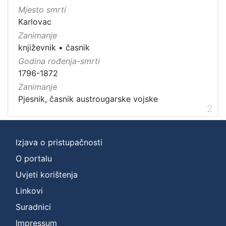
Mjesto smrti
Karlovac
Zanimanje
književnik
•
časnik
Godina rođenja-smrti
1796-1872
Zanimanje
Pjesnik, časnik austrougarske vojske
2
Izjava o pristupačnosti
O portalu
Uvjeti korištenja
Linkovi
Suradnici
Impressum