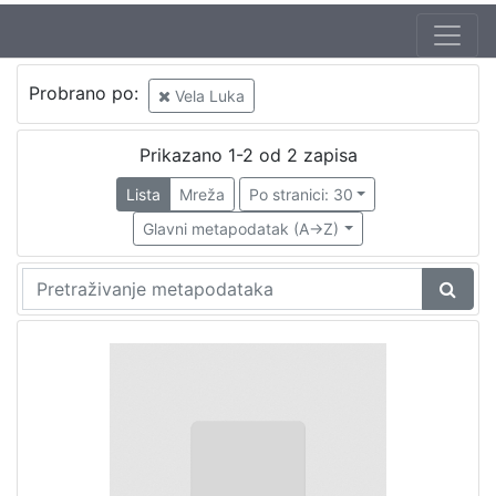
Probrano po:
Vela Luka
Prikazano 1-2 od 2 zapisa
Lista
Mreža
Po stranici: 30
Glavni metapodatak (A->Z)