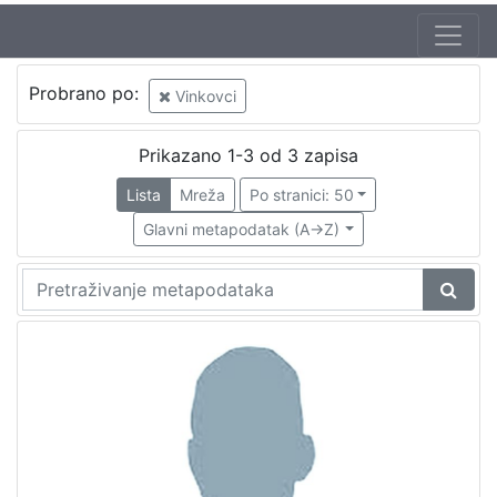
Probrano po:
Vinkovci
Prikazano 1-3 od 3 zapisa
Lista
Mreža
Po stranici: 50
Glavni metapodatak (A->Z)