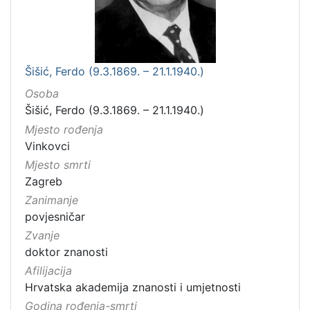
Šišić, Ferdo (9.3.1869. – 21.1.1940.)
Osoba
Šišić, Ferdo (9.3.1869. – 21.1.1940.)
Mjesto rođenja
Vinkovci
Mjesto smrti
Zagreb
Zanimanje
povjesničar
Zvanje
doktor znanosti
Afilijacija
Hrvatska akademija znanosti i umjetnosti
Godina rođenja-smrti