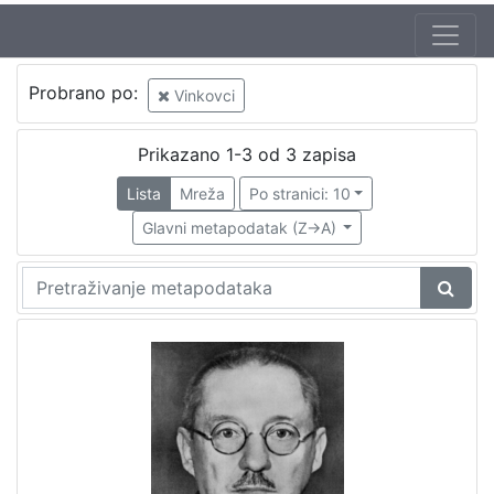
Probrano po:
Vinkovci
Prikazano 1-3 od 3 zapisa
Lista
Mreža
Po stranici: 10
Glavni metapodatak (Z->A)