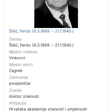
Šišić, Ferdo (9.3.1869. – 21.1.1940.)
Osoba
Šišić, Ferdo (9.3.1869. – 21.1.1940.)
Mjesto rođenja
Vinkovci
Mjesto smrti
Zagreb
Zanimanje
povjesničar
Zvanje
doktor znanosti
Afilijacija
Hrvatska akademija znanosti i umjetnosti