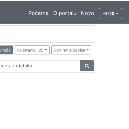
Početna
O portalu
Novo
HR
Mreža
Po stranici: 25
Sortiranje zapisa