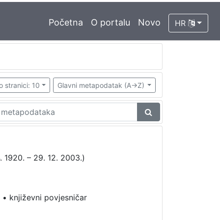
Početna
O portalu
Novo
HR
o stranici: 10
Glavni metapodatak (A->Z)
. 1920. – 29. 12. 2003.)
•
književni povjesničar