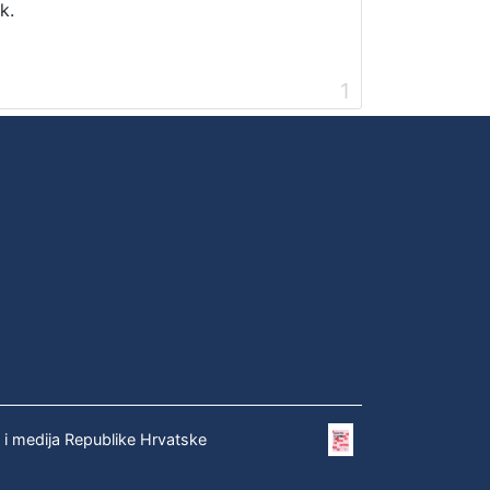
k.
1
e i medija Republike Hrvatske