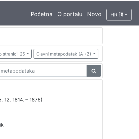
Početna
O portalu
Novo
HR
o stranici: 25
Glavni metapodatak (A->Z)
5. 12. 1814. – 1876)
ik