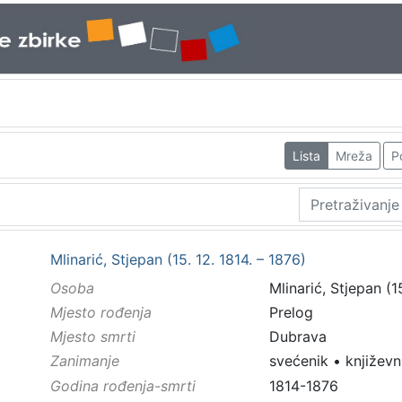
Lista
Mreža
P
Mlinarić, Stjepan (15. 12. 1814. – 1876)
Osoba
Mlinarić, Stjepan (1
Mjesto rođenja
Prelog
Mjesto smrti
Dubrava
Zanimanje
svećenik
•
književn
Godina rođenja-smrti
1814-1876