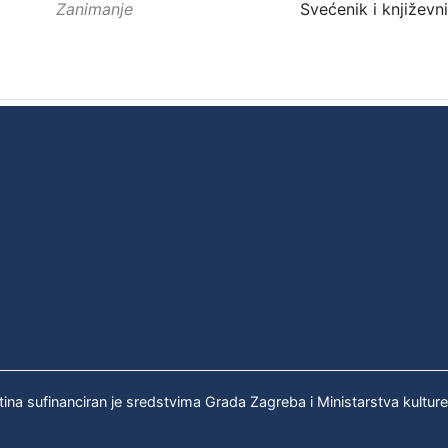
Zanimanje
Svećenik i književni
tina sufinanciran je sredstvima Grada Zagreba i Ministarstva kultur