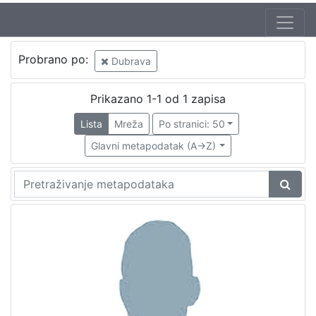
Probrano po:
Dubrava
Prikazano 1-1 od 1 zapisa
Lista
Mreža
Po stranici: 50
Glavni metapodatak (A->Z)