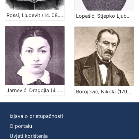
Rossi, Ljudevit (14. 08. 1850 – 4. 07. 1932)
Lopašić, Stjepko Ljuboje (4. 02, 1828 – 1879)
Jarnević, Dragojla (4. 01. 1812 – 12. 03. 1875)
Borojević, Nikola (1796 – 23. 2. 1872.)
Izjava o pristupačnosti
O portalu
Uvjeti korištenja