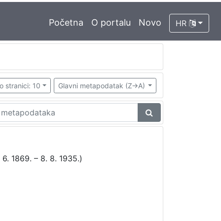
Početna
O portalu
Novo
HR
o stranici: 10
Glavni metapodatak (Z->A)
 6. 1869. – 8. 8. 1935.)