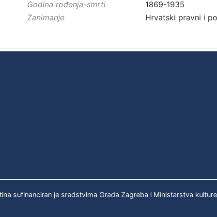
Godina rođenja-smrti
1869-1935
Zanimanje
Hrvatski pravni i po
tina sufinanciran je sredstvima Grada Zagreba i Ministarstva kultur