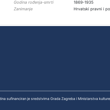
Godina rođenja-smrti
1869-1935
Zanimanje
Hrvatski pravni i po
tina sufinanciran je sredstvima Grada Zagreba i Ministarstva kultur