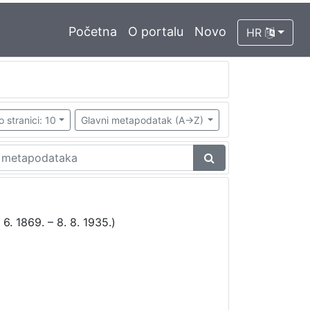
Početna
O portalu
Novo
HR
o stranici: 10
Glavni metapodatak (A->Z)
 6. 1869. – 8. 8. 1935.)