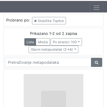
Probrano po:
Stubičke Toplice
Prikazano 1-2 od 2 zapisa
Lista
Mreža
Po stranici: 100
Glavni metapodatak (Z->A)