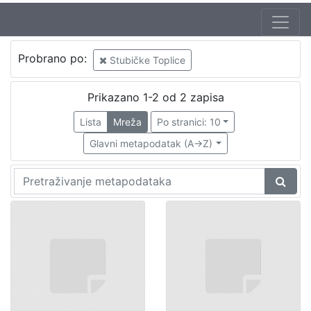
Probrano po:
Stubičke Toplice
Prikazano 1-2 od 2 zapisa
Lista
Mreža
Po stranici: 10
Glavni metapodatak (A->Z)