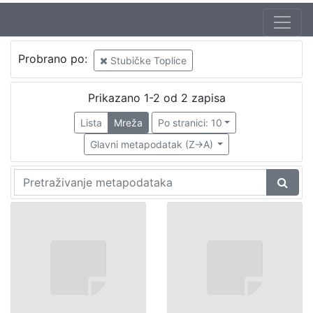
Probrano po:
Stubičke Toplice
Prikazano 1-2 od 2 zapisa
Lista
Mreža
Po stranici: 10
Glavni metapodatak (Z->A)