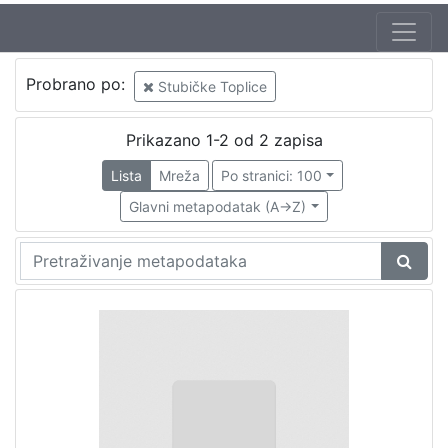
Probrano po:
Stubičke Toplice
Prikazano 1-2 od 2 zapisa
Lista
Mreža
Po stranici: 100
Glavni metapodatak (A->Z)