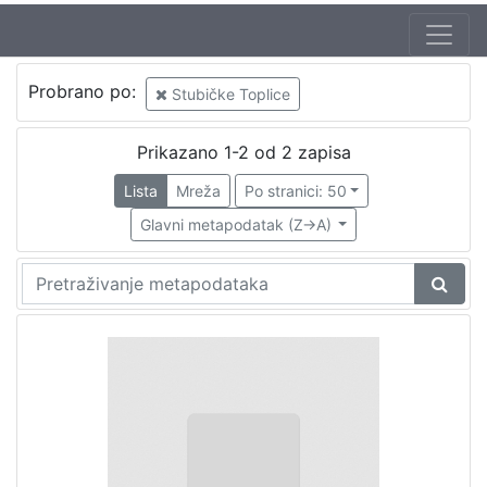
Probrano po:
Stubičke Toplice
Prikazano 1-2 od 2 zapisa
Lista
Mreža
Po stranici: 50
Glavni metapodatak (Z->A)