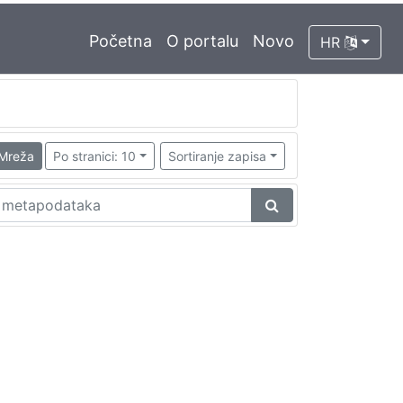
Početna
O portalu
Novo
HR
Mreža
Po stranici: 10
Sortiranje zapisa