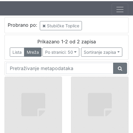
Probrano po:
Stubičke Toplice
Prikazano 1-2 od 2 zapisa
Lista
Mreža
Po stranici: 50
Sortiranje zapisa