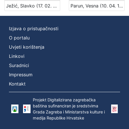
Ježić, Slavko (17. 02. 1895. – 5. 05. 1969.)
Parun, Vesna (10. 04. 1922. – 25. 10. 2010.)
Izjava o pristupačnosti
O portalu
Uvjeti korištenja
Linkovi
Suradnici
Impressum
Kontakt
Projekt Digitalizirana zagrebačka
baština sufinanciran je sredstvima
Grada Zagreba i Ministarstva kulture i
medija Republike Hrvatske