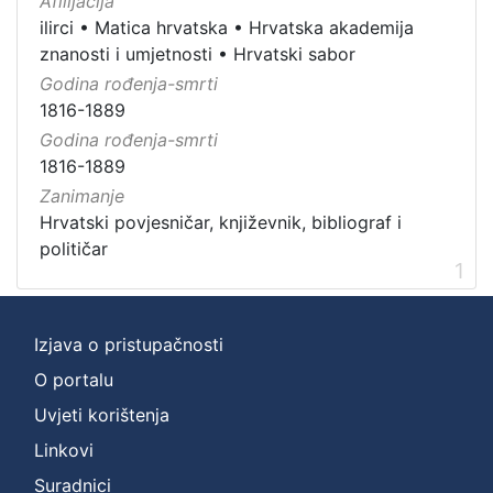
Afilijacija
ilirci
•
Matica hrvatska
•
Hrvatska akademija
znanosti i umjetnosti
•
Hrvatski sabor
Godina rođenja-smrti
1816-1889
Godina rođenja-smrti
1816-1889
Zanimanje
Hrvatski povjesničar, književnik, bibliograf i
političar
1
Izjava o pristupačnosti
O portalu
Uvjeti korištenja
Linkovi
Suradnici