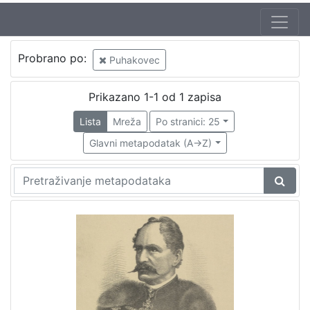
Probrano po:
Puhakovec
Prikazano 1-1 od 1 zapisa
Lista
Mreža
Po stranici: 25
Glavni metapodatak (A->Z)