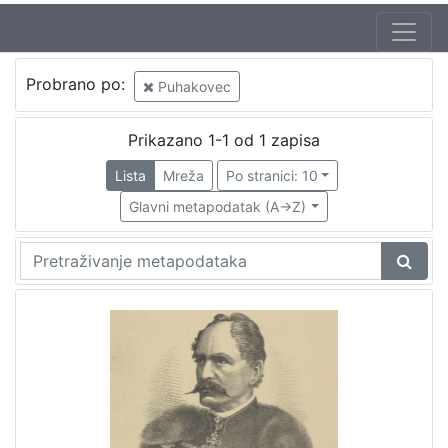
Probrano po:
Puhakovec
Prikazano 1-1 od 1 zapisa
Lista
Mreža
Po stranici: 10
Glavni metapodatak (A->Z)