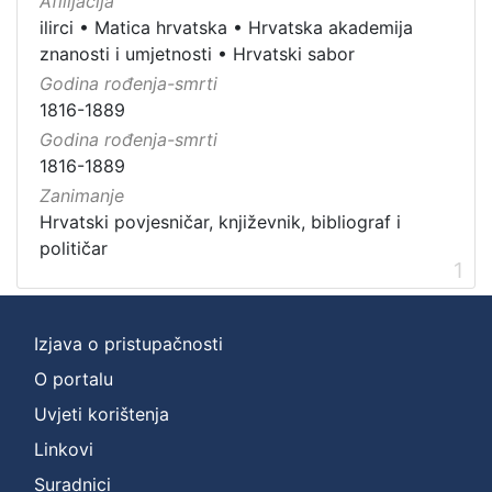
Afilijacija
ilirci
•
Matica hrvatska
•
Hrvatska akademija
znanosti i umjetnosti
•
Hrvatski sabor
Godina rođenja-smrti
1816-1889
Godina rođenja-smrti
1816-1889
Zanimanje
Hrvatski povjesničar, književnik, bibliograf i
političar
1
Izjava o pristupačnosti
O portalu
Uvjeti korištenja
Linkovi
Suradnici