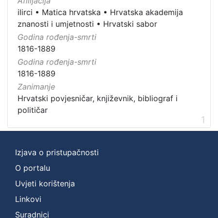
Afilijacija
ilirci
•
Matica hrvatska
•
Hrvatska akademija
znanosti i umjetnosti
•
Hrvatski sabor
Godina rođenja-smrti
1816-1889
Godina rođenja-smrti
1816-1889
Zanimanje
Hrvatski povjesničar, književnik, bibliograf i
političar
1
Izjava o pristupačnosti
O portalu
Uvjeti korištenja
Linkovi
Suradnici