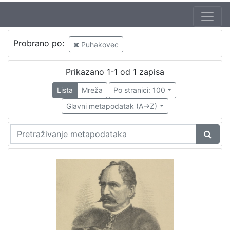
Probrano po:
Puhakovec
Prikazano 1-1 od 1 zapisa
Lista
Mreža
Po stranici: 100
Glavni metapodatak (A->Z)