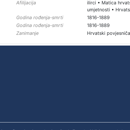
Afilijacija
ilirci
•
Matica hrvat
umjetnosti
•
Hrvats
Godina rođenja-smrti
1816-1889
Godina rođenja-smrti
1816-1889
Zanimanje
Hrvatski povjesničar