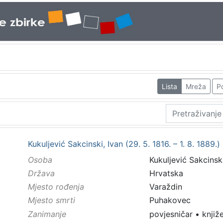
Lista
Mreža
Po
Kukuljević Sakcinski, Ivan (29. 5. 1816. – 1. 8. 1889.)
Osoba
Kukuljević Sakcinski,
Država
Hrvatska
Mjesto rođenja
Varaždin
Mjesto smrti
Puhakovec
Zanimanje
povjesničar
•
knjiž