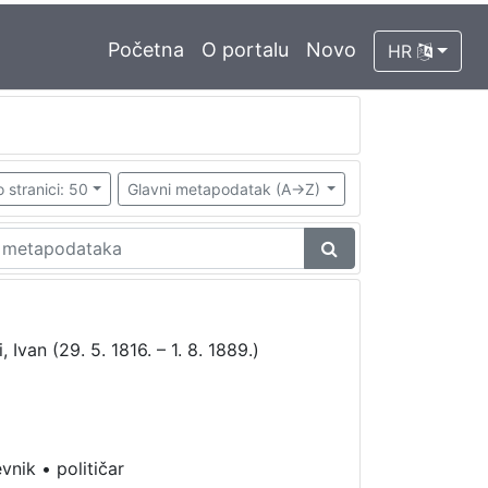
Početna
O portalu
Novo
HR
 stranici: 50
Glavni metapodatak (A->Z)
 Ivan (29. 5. 1816. – 1. 8. 1889.)
evnik
•
političar