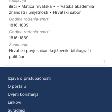
Afilijacija
ilirci
•
Matica hrvatska
•
Hrvatska akademija
znanosti i umjetnosti
•
Hrvatski sabor
Godina rođenja-smrti
1816-1889
Godina rođenja-smrti
1816-1889
Zanimanje
Hrvatski povjesničar, književnik, bibliograf i
političar
1
Izjava o pristupačnosti
O portalu
Uvjeti korištenja
Linkovi
Suradnici