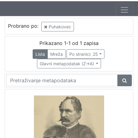
Probrano po:
Puhakovec
Prikazano 1-1 od 1 zapisa
Lista
Mreža
Po stranici: 25
Glavni metapodatak (Z->A)