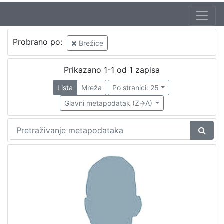
Probrano po:
Brežice
Prikazano 1-1 od 1 zapisa
Lista
Mreža
Po stranici: 25
Glavni metapodatak (Z->A)