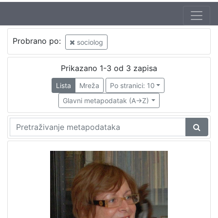
Probrano po:
sociolog
Prikazano 1-3 od 3 zapisa
Lista
Mreža
Po stranici: 10
Glavni metapodatak (A->Z)