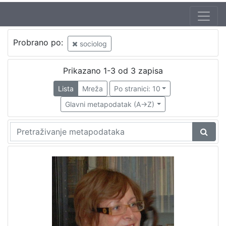
Probrano po:
sociolog
Prikazano 1-3 od 3 zapisa
Lista
Mreža
Po stranici: 10
Glavni metapodatak (A->Z)