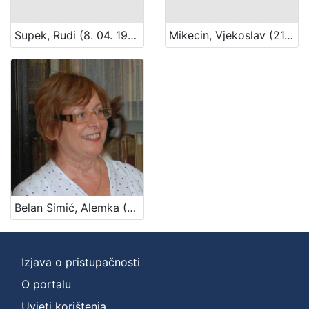
Supek, Rudi (8. 04. 1913. – 2. 01. 1993.)
Mikecin, Vjekoslav (21. 06. 1930. – 28. 10. 2009.)
Belan Simić, Alemka (6. 12. 1953. – 21. 3. 2018.)
Izjava o pristupačnosti
O portalu
Uvjeti korištenja