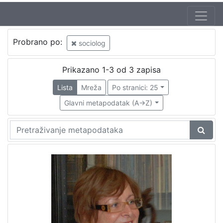
Probrano po:
sociolog
Prikazano 1-3 od 3 zapisa
Lista
Mreža
Po stranici: 25
Glavni metapodatak (A->Z)