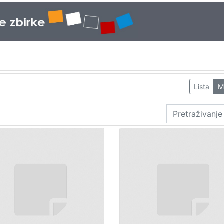
Lista
M