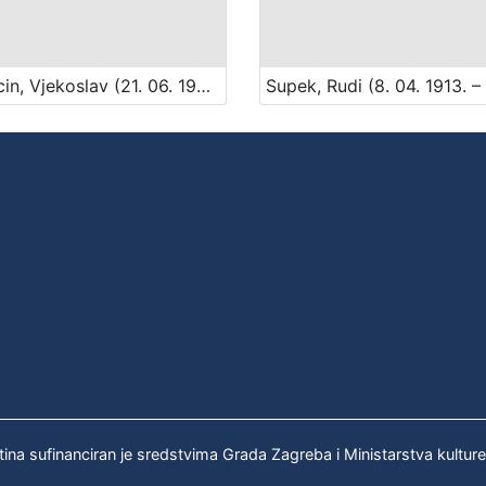
Mikecin, Vjekoslav (21. 06. 1930. – 28. 10. 2009.)
tina sufinanciran je sredstvima Grada Zagreba i Ministarstva kultur