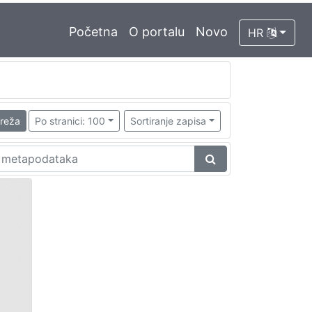
Početna
O portalu
Novo
HR
reža
Po stranici: 100
Sortiranje zapisa