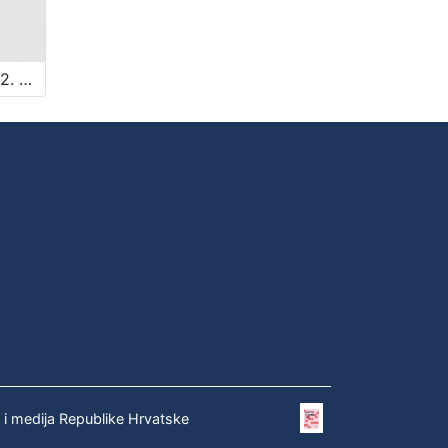
Supek, Rudi (8. 04. 1913. – 2. 01. 1993.)
e i medija Republike Hrvatske