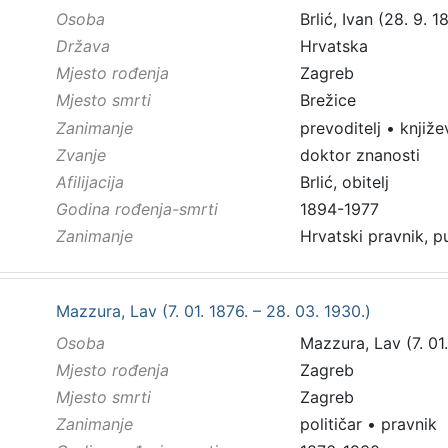
Osoba
Brlić, Ivan (28. 9. 1
Država
Hrvatska
Mjesto rođenja
Zagreb
Mjesto smrti
Brežice
Zanimanje
prevoditelj
•
knjiže
Zvanje
doktor znanosti
Afilijacija
Brlić, obitelj
Godina rođenja-smrti
1894-1977
Zanimanje
Hrvatski pravnik, pu
Mazzura, Lav (7. 01. 1876. – 28. 03. 1930.)
Osoba
Mazzura, Lav (7. 01.
Mjesto rođenja
Zagreb
Mjesto smrti
Zagreb
Zanimanje
političar
•
pravnik