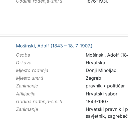
Godina rođenja-smrti
1876-1930
Mošinski, Adolf (1843 – 18. 7. 1907.)
Osoba
Mošinski, Adolf (184
Država
Hrvatska
Mjesto rođenja
Donji Miholjac
Mjesto smrti
Zagreb
Zanimanje
pravnik
•
političar
Afilijacija
Hrvatski sabor
Godina rođenja-smrti
1843-1907
Zanimanje
Hrvatski pravnik i p
savjetnik, zagreba