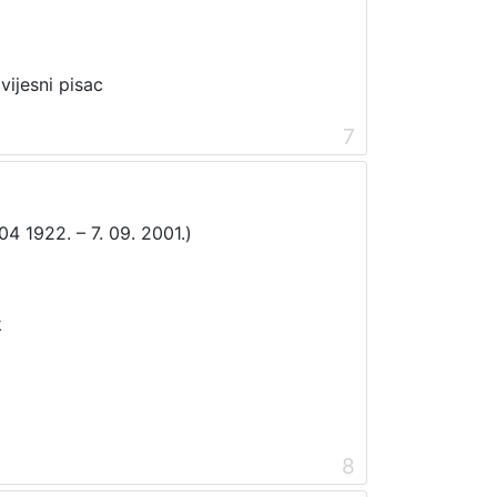
vijesni pisac
7
04 1922. – 7. 09. 2001.)
k
8