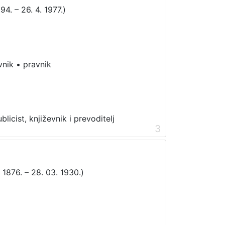
894. – 26. 4. 1977.)
vnik
•
pravnik
blicist, književnik i prevoditelj
3
 1876. – 28. 03. 1930.)