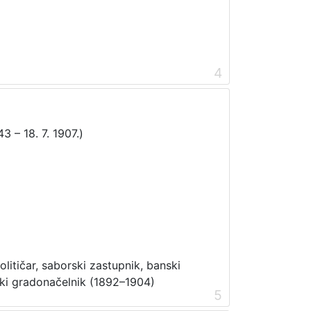
4
3 – 18. 7. 1907.)
olitičar, saborski zastupnik, banski
čki gradonačelnik (1892–1904)
5