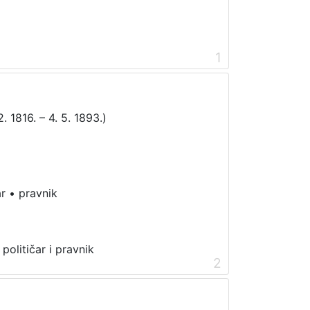
1
. 1816. – 4. 5. 1893.)
ar
•
pravnik
 političar i pravnik
2