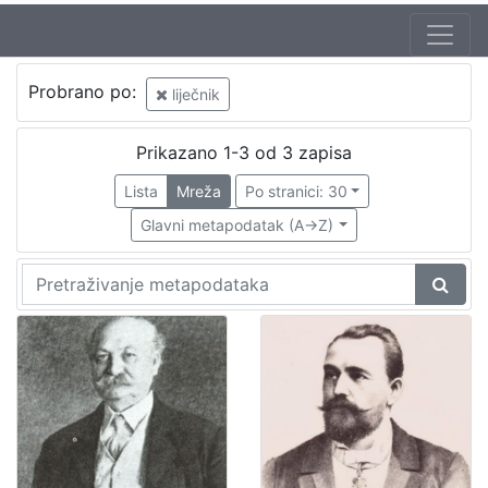
Probrano po:
liječnik
Prikazano 1-3 od 3 zapisa
Lista
Mreža
Po stranici: 30
Glavni metapodatak (A->Z)